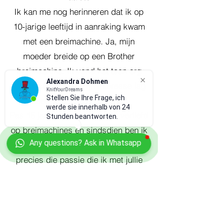
Ik kan me nog herinneren dat ik op
10-jarige leeftijd in aanraking kwam
met een breimachine. Ja, mijn
moeder breide op een Brother
breimachine. Ik vond het toen erg
Alexandra Dohmen
interessant, maar mijn interesse lag
KnitYourDreams
Stellen Sie Ihre Frage, ich
meer bij haken en tekenen.
werde sie innerhalb von 24
Pas 15 jaar later werd ik echt verliefd
Stunden beantworten.
op breimachines en sindsdien ben ik
Any questions? Ask in Whatsapp
er gepassioneerd over. En het is
precies die passie die ik met jullie
wil delen.