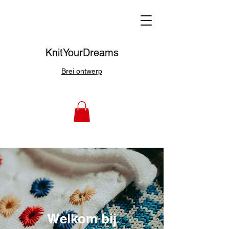
KnitYourDreams
Brei ontwerp
Welkom bij